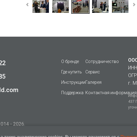
ООО
О бренде
Сотрудничество
22
ИНН
Где купить
Сервис
ОГР
85
Инструкции
Галерея
г. М
ld.com
Поддержка
Контактная информация
Инфо
437 
уточ
014 - 2026.
а также аналитические cookies. Вы можете ознакомиться с
Политик