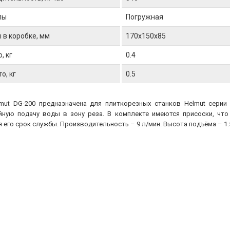
пы
Погружная
 в коробке, мм
170x150x85
, кг
0.4
о, кг
0.5
mut DG-200 предназначена для плиткорезных станков Helmut серии
йную подачу воды в зону реза. В комплекте имеются присоски, что
 его срок службы. Производительность – 9 л/мин. Высота подъёма – 1.5