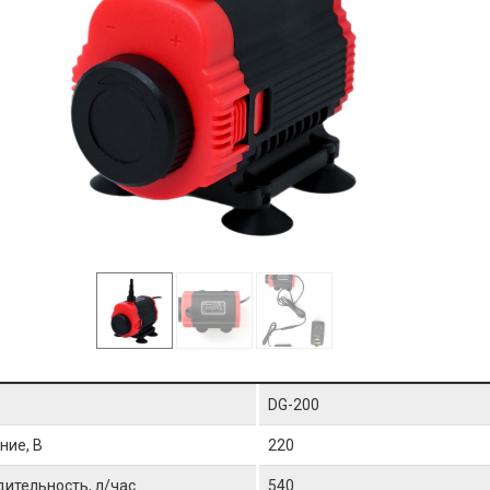
DG-200
ние, В
220
ительность, л/час
540