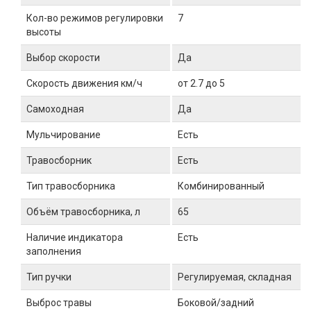
Кол-во режимов регулировки
7
высоты
Выбор скорости
Да
Скорость движения км/ч
от 2.7 до 5
Самоходная
Да
Мульчирование
Есть
Травосборник
Есть
Тип травосборника
Комбинированный
Объём травосборника, л
65
Наличие индикатора
Есть
заполнения
Тип ручки
Регулируемая, складная
Выброс травы
Боковой/задний