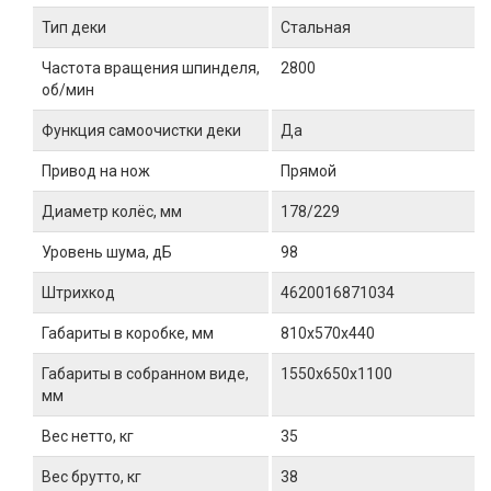
Тип деки
Стальная
Частота вращения шпинделя,
2800
об/мин
Функция самоочистки деки
Да
Привод на нож
Прямой
Диаметр колёс, мм
178/229
Уровень шума, дБ
98
Штрихкод
4620016871034
Габариты в коробке, мм
810x570x440
Габариты в собранном виде,
1550х650х1100
мм
Вес нетто, кг
35
Вес брутто, кг
38