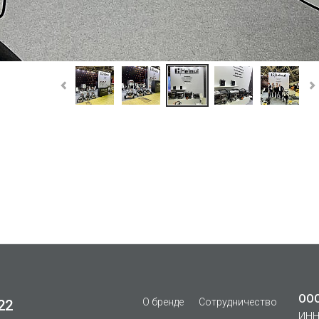
This page can't load Google Maps correctly.
OK
Do you own this website?
ООО
О бренде
Сотрудничество
22
ИНН