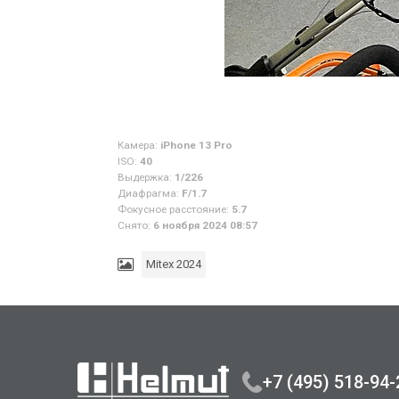
Камера:
iPhone 13 Pro
ISO:
40
Выдержка:
1/226
Диафрагма:
F/1.7
Фокусное расстояние:
5.7
Снято:
6 ноября 2024 08:57
Mitex 2024
+7 (495) 518-94-